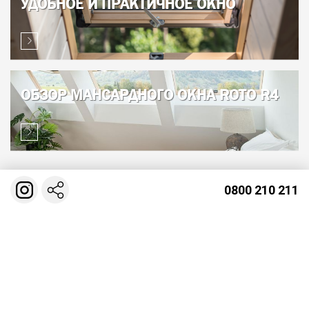
УДОБНОЕ И ПРАКТИЧНОЕ ОКНО
ОБЗОР МАНСАРДНОГО ОКНА ROTO R4
0800 210 211
ГЕОЛОКАЦИЯ И КОНТАКТЫ
Киев
ОФИС №1 ул. Красноткацкая 42
ОФИС №2 ул. Соборная, 1А (П. Борщаговка)