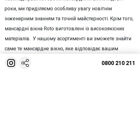
роки, ми приділяємо особливу увагу новітнім
інженерним знанням та точній майстерності. Крім того,
мансардні вікна Roto виготовлені із високоякісних
матеріалів. У нашому асортименті ви зможете знайти
саме те мансардне вікно, яке відповідає вашим
індивідуальним побажанням – від розміру, дизайну до
0800 210 211
скління.
Є лише два основних критерії користі промислового
продукту – якість та ціна. До характеристик
функціональності вікон зазвичай відносять такі
показники:
відповідність прийнятим у Європі та світі
стандартам безпеки, надійності;