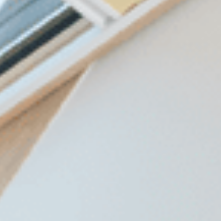
лення без
вання банку
elegram
Messenger