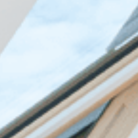
Миттєве
Жодних
Оформ
оформлення
документів
відвіду
Facebook
Twitter
Viber
T